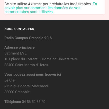
Ce site utilise Akismet pour réduire les indésirables.
En
savoir plus sur comment les données de vos
commentaires sont utilisées
.
NOUS CONTACTER
Radio Campus Grenoble 90.8
Adresse principale
Bâtiment EVE
101 place du Torrent – Domaine Universitaire
38400 Saint-Martin-d’Hères
Vous pouvez aussi nous trouver ici
Le Ciel
2 rue du Général Marchand
38000 Grenoble
Téléphone
04 56 52 85 20