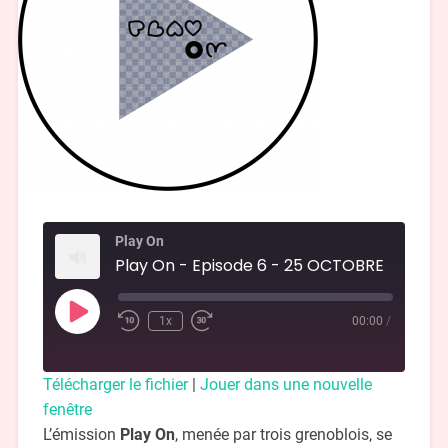
Play On
Play On - Episode 6 - 25 OCTOBRE
1x
00:00
/
Télécharger le fichier
|
Jouer dans une nouvelle
fenêtre
L’émission
Play On
, menée par trois grenoblois, se