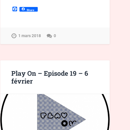
Facebook
Share
1 mars 2018
0
Play On – Episode 19 – 6
février