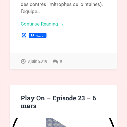
des contrés limitrophes ou lointaines),
l’équipe…
Continue Reading →
Facebook
Share
8 juin 2018
0
Play On – Episode 23 – 6
mars