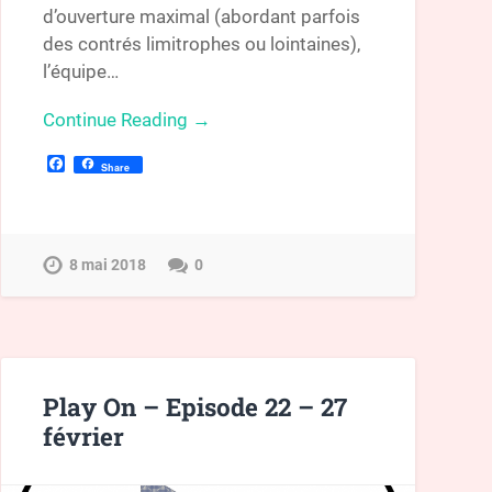
d’ouverture maximal (abordant parfois
des contrés limitrophes ou lointaines),
l’équipe…
Continue Reading →
Facebook
Share
8 mai 2018
0
Play On – Episode 22 – 27
février