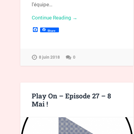
l’équipe…
Continue Reading →
Facebook
Share
8 juin 2018
0
Play On – Episode 27 – 8
Mai !