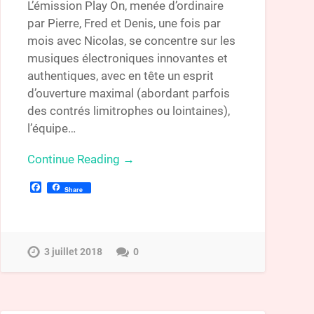
L’émission Play On, menée d’ordinaire
par Pierre, Fred et Denis, une fois par
mois avec Nicolas, se concentre sur les
musiques électroniques innovantes et
authentiques, avec en tête un esprit
d’ouverture maximal (abordant parfois
des contrés limitrophes ou lointaines),
l’équipe…
Continue Reading →
Facebook
Share
3 juillet 2018
0