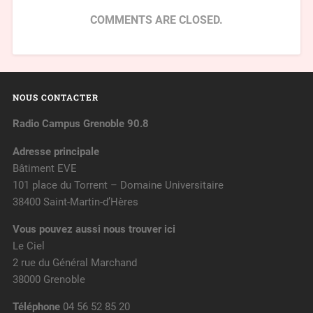
COMMENTS ARE CLOSED.
NOUS CONTACTER
Radio Campus Grenoble 90.8
Adresse principale
Bâtiment EVE
101 place du Torrent – Domaine Universitaire
38400 Saint-Martin-d’Hères
Vous pouvez aussi nous trouver ici
Le Ciel
2 rue du Général Marchand
38000 Grenoble
Téléphone
04 56 52 85 20