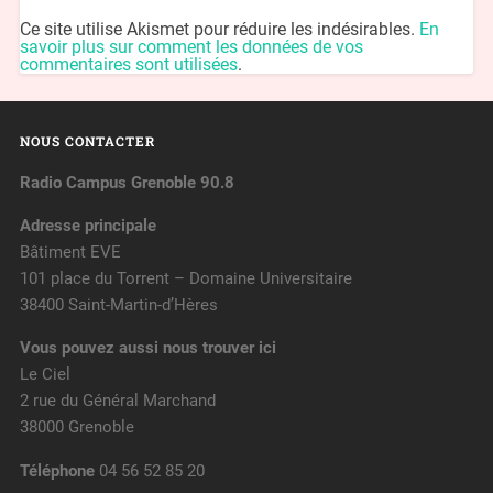
Ce site utilise Akismet pour réduire les indésirables.
En
savoir plus sur comment les données de vos
commentaires sont utilisées
.
NOUS CONTACTER
Radio Campus Grenoble 90.8
Adresse principale
Bâtiment EVE
101 place du Torrent – Domaine Universitaire
38400 Saint-Martin-d’Hères
Vous pouvez aussi nous trouver ici
Le Ciel
2 rue du Général Marchand
38000 Grenoble
Téléphone
04 56 52 85 20