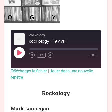
Rockology
Rockology - 19 Avril
1x
00:00
/
Télécharger le fichier
|
Jouer dans une nouvelle
fenêtre
Rockology
Mark Lannegan