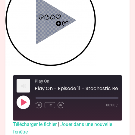
Play On
Play On - Episode
1x
00:00
/
Télécharger le fichier
|
Jouer dans une nouvelle
fenêtre