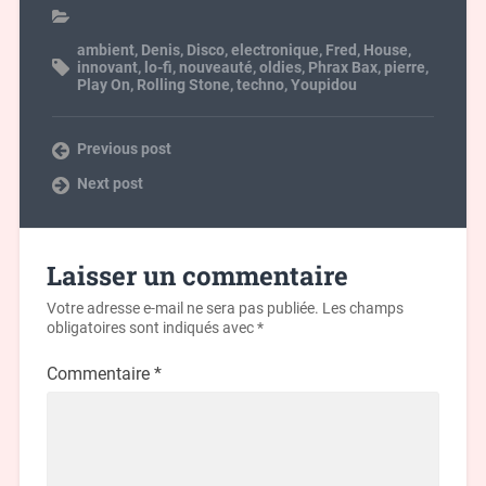
ambient
,
Denis
,
Disco
,
electronique
,
Fred
,
House
,
innovant
,
lo-fi
,
nouveauté
,
oldies
,
Phrax Bax
,
pierre
,
Play On
,
Rolling Stone
,
techno
,
Youpidou
Previous post
Next post
Laisser un commentaire
Votre adresse e-mail ne sera pas publiée.
Les champs
obligatoires sont indiqués avec
*
Commentaire
*