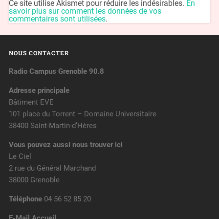
Ce site utilise Akismet pour réduire les indésirables.
En
savoir plus sur comment les données de vos
commentaires sont utilisées
.
NOUS CONTACTER
Radio Campus Grenoble 90.8
Adresse principale
Bâtiment EVE
101 place du Torrent – Domaine Universitaire
38400 Saint-Martin-d’Hères
Vous pouvez aussi nous trouver ici
Le Ciel
2 rue du Général Marchand
38000 Grenoble
Téléphone
04 56 52 85 20
E-Mail Accueil