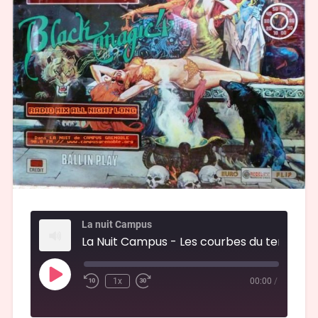
La nuit Campus
La Nuit Campus - Les courbes
1x
00:00
/