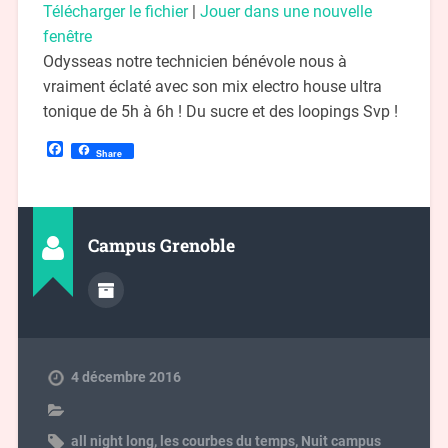
Télécharger le fichier
|
Jouer dans une nouvelle
fenêtre
Odysseas notre technicien bénévole nous à
vraiment éclaté avec son mix electro house ultra
tonique de 5h à 6h ! Du sucre et des loopings Svp !
Facebook
Share
Campus Grenoble
4 décembre 2016
all night long
,
les courbes du temps
,
Nuit campus