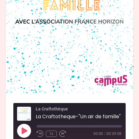
La Craftothèque
1x
00:00
/
00:39:58