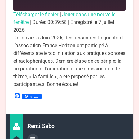
Télécharger le fichier
|
Jouer dans une nouvelle
fenêtre
|
Durée: 00:39:58
|
Enregistré le 7 juillet
2026
De janvier à Juin 2026, des personnes fréquentant
l’association France Horizon ont participé à
différents ateliers d’initiation aux pratiques sonores
et radiophoniques. Dernière étape de ce périple: la
préparation et l’animation d’une émission dont le
thème, « la famille », a été proposé par les
participant.e.s. Bonne écoute!
Facebook
Share
Remi Sabo