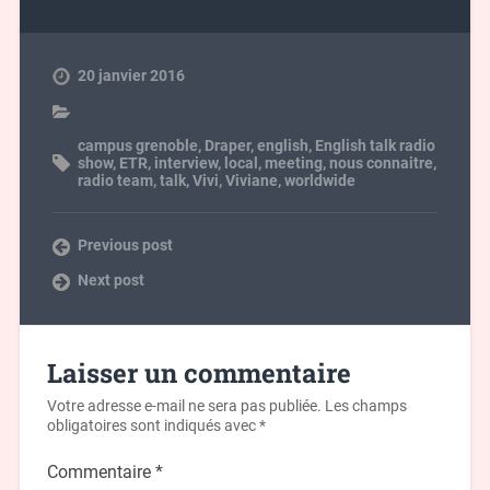
20 janvier 2016
campus grenoble
,
Draper
,
english
,
English talk radio
show
,
ETR
,
interview
,
local
,
meeting
,
nous connaitre
,
radio team
,
talk
,
Vivi
,
Viviane
,
worldwide
Previous post
Next post
Laisser un commentaire
Votre adresse e-mail ne sera pas publiée.
Les champs
obligatoires sont indiqués avec
*
Commentaire
*