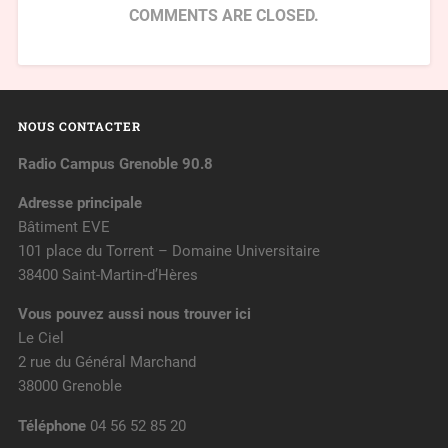
COMMENTS ARE CLOSED.
NOUS CONTACTER
Radio Campus Grenoble 90.8
Adresse principale
Bâtiment EVE
101 place du Torrent – Domaine Universitaire
38400 Saint-Martin-d’Hères
Vous pouvez aussi nous trouver ici
Le Ciel
2 rue du Général Marchand
38000 Grenoble
Téléphone
04 56 52 85 20