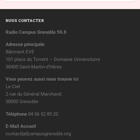
NOUS CONTACTER
Radio Campus Grenoble 90.8
Adresse principale
Bâtiment EVE
101 place du Torrent – Domaine Universitaire
38400 Saint-Martin-d’Hères
Vous pouvez aussi nous trouver ici
Le Ciel
2 rue du Général Marchand
38000 Grenoble
Téléphone
04 56 52 85 20
E-Mail Accueil
contact[at]campusgrenoble.org