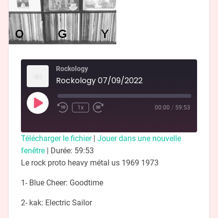
Rockology
Rockology 07/09/2022
1x
00:00
/
59:53
Télécharger le fichier
|
Jouer dans une nouvelle
fenêtre
|
Durée: 59:53
Le rock proto heavy métal us 1969 1973
1- Blue Cheer: Goodtime
2- kak: Electric Sailor