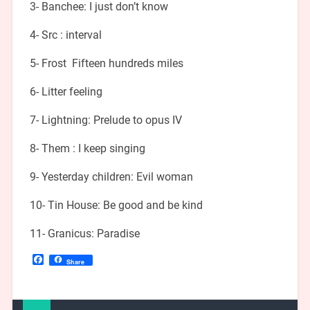
3- Banchee: I just don’t know
4- Src : interval
5- Frost Fifteen hundreds miles
6- Litter feeling
7- Lightning: Prelude to opus IV
8- Them : I keep singing
9- Yesterday children: Evil woman
10- Tin House: Be good and be kind
11- Granicus: Paradise
Facebook
Share