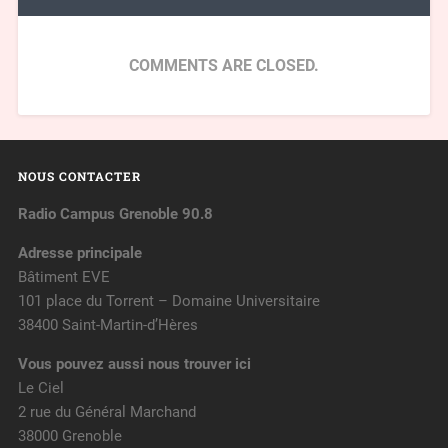
COMMENTS ARE CLOSED.
NOUS CONTACTER
Radio Campus Grenoble 90.8
Adresse principale
Bâtiment EVE
101 place du Torrent – Domaine Universitaire
38400 Saint-Martin-d’Hères
Vous pouvez aussi nous trouver ici
Le Ciel
2 rue du Général Marchand
38000 Grenoble