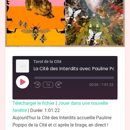
Tarot de la Cité
La Cité des I
1x
00:00
/
1:01:22
Télécharger le fichier
|
Jouer dans une nouvelle
fenêtre
|
Durée: 1:01:22
Aujourd’hui la Cité des Interdits accueille Pauline
Popipo de la Cité et ci après le tirage, en direct !