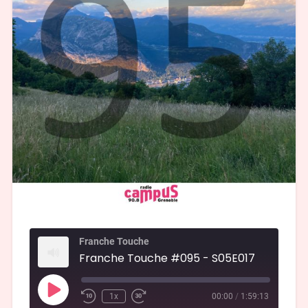
Franche Touche
Franche Touche #095 - S05E017
1x
00:00
/
1:59:13