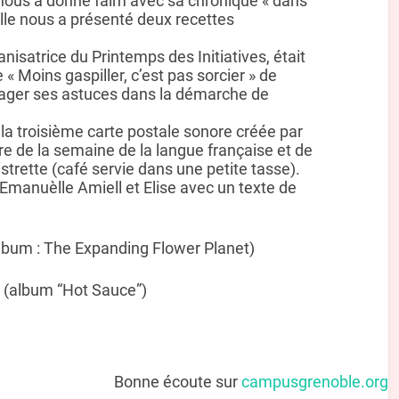
nous a donné faim avec sa chronique « dans
 elle nous a présenté deux recettes
nisatrice du Printemps des Initiatives, était
 « Moins gaspiller, c’est pas sorcier » de
tager ses astuces dans la démarche de
la troisième carte postale sonore créée par
e de la semaine de la langue française et de
istrette (café servie dans une petite tasse).
 Emanuèlle Amiell et Elise avec un texte de
lbum : The Expanding Flower Planet)
 (album “Hot Sauce”)
Bonne écoute sur
campusgrenoble.org