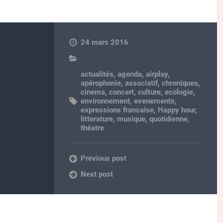
24 mars 2016
actualités
,
agenda
,
airplay
,
apérophonie
,
associatif
,
chroniques
,
cinema
,
concert
,
culture
,
ecologie
,
environnement
,
evenements
,
expressions francaise
,
Happy hour
,
litterature
,
musique
,
quotidienne
,
théatre
Previous post
Next post