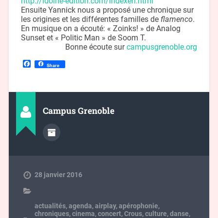
http://idoine-edition.com/
indexen.html
Ensuite Yannick nous a proposé une chronique sur
les origines et les différentes familles de
flamenco
.
En musique on a écouté: « Zoinks! » de Analog
Sunset et « Politic Man » de Soom T.
Bonne écoute sur
campusgrenoble.org
Facebook
Share
Campus Grenoble
28 janvier 2016
actualités
,
agenda
,
airplay
,
apérophonie
,
chroniques
,
cinema
,
concert
,
Crous
,
culture
,
danse
,