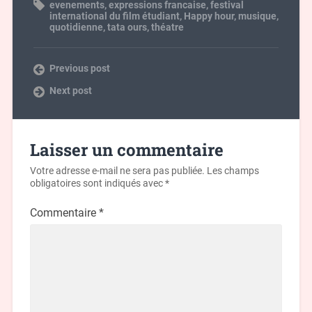
evenements
,
expressions francaise
,
festival
international du film étudiant
,
Happy hour
,
musique
,
quotidienne
,
tata ours
,
théatre
Previous post
Next post
Laisser un commentaire
Votre adresse e-mail ne sera pas publiée.
Les champs
obligatoires sont indiqués avec
*
Commentaire
*