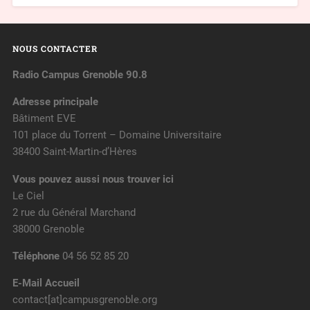
NOUS CONTACTER
Radio Campus Grenoble 90.8
Adresse principale
Bâtiment EVE
101 place du Torrent – Domaine Universitaire
38400 Saint-Martin-d’Hères
Vous pouvez aussi nous trouver ici
Le Ciel
2 rue du Général Marchand
38000 Grenoble
Téléphone
04 56 52 85 20
E-Mail Accueil
contact[at]campusgrenoble.org