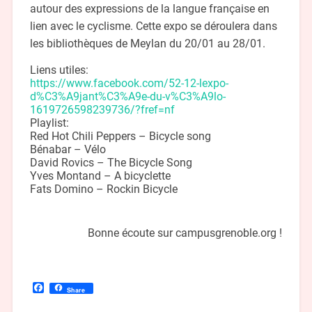
autour des expressions de la langue française en
lien avec le cyclisme. Cette expo se déroulera dans
les bibliothèques de Meylan du 20/01 au 28/01.
Liens utiles:
https://www.facebook.com/52-
12-lexpo-
d%C3%A9jant%C3%A9e-
du-v%C3%A9lo-
1619726598239736/
?fref=nf
Playlist:
Red Hot Chili Peppers – Bicycle song
Bénabar – Vélo
David Rovics – The Bicycle Song
Yves Montand – A bicyclette
Fats Domino – Rockin Bicycle
Bonne écoute sur campusgrenoble.org !
Facebook
Share