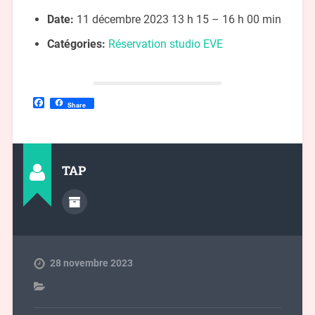
Date:
11 décembre 2023 13 h 15
–
16 h 00 min
Catégories:
Réservation studio EVE
Facebook
Share
TAP
28 novembre 2023