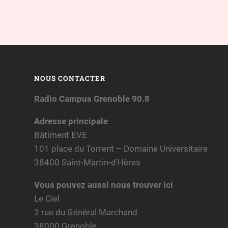
NOUS CONTACTER
Radio Campus Grenoble 90.8
Adresse principale
Bâtiment EVE
101 place du Torrent – Domaine Universitaire
38400 Saint-Martin-d’Hères
Vous pouvez aussi nous trouver ici
Le Ciel
2 rue du Général Marchand
38000 Grenoble