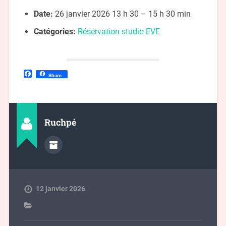
Date:
26 janvier 2026 13 h 30
–
15 h 30 min
Catégories:
Réservation studio EVE
Facebook
Share
Ruchpé
12 janvier 2026