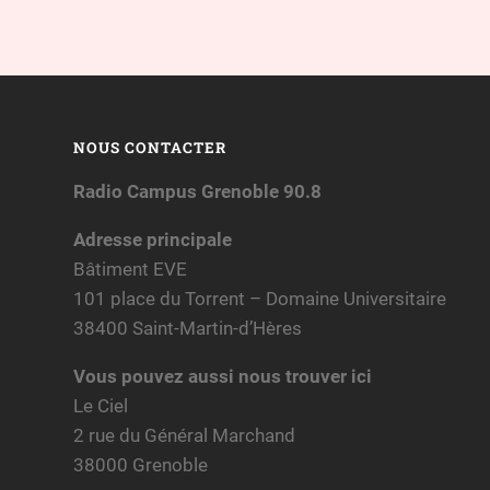
NOUS CONTACTER
Radio Campus Grenoble 90.8
Adresse principale
Bâtiment EVE
101 place du Torrent – Domaine Universitaire
38400 Saint-Martin-d’Hères
Vous pouvez aussi nous trouver ici
Le Ciel
2 rue du Général Marchand
38000 Grenoble