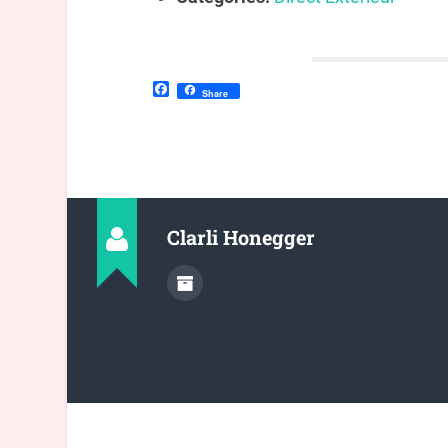
Facebook
Share
Clarli Honegger