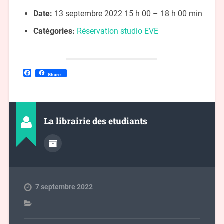
Date:
13 septembre 2022 15 h 00
–
18 h 00 min
Catégories:
Réservation studio EVE
Facebook
Share
La librairie des etudiants
7 septembre 2022