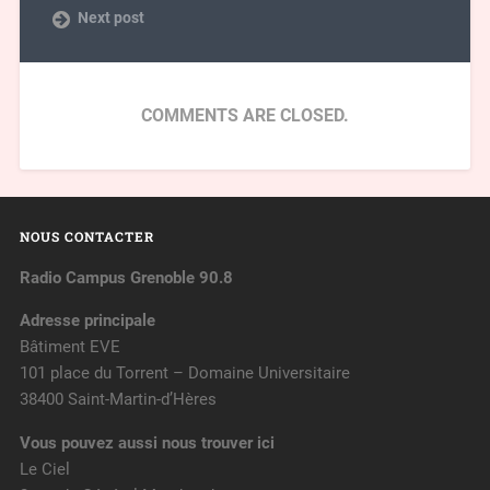
Next post
COMMENTS ARE CLOSED.
NOUS CONTACTER
Radio Campus Grenoble 90.8
Adresse principale
Bâtiment EVE
101 place du Torrent – Domaine Universitaire
38400 Saint-Martin-d’Hères
Vous pouvez aussi nous trouver ici
Le Ciel