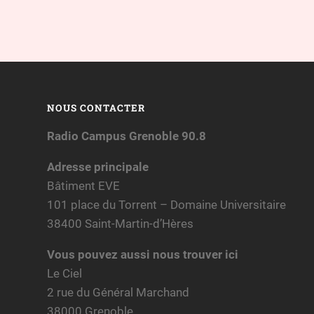
NOUS CONTACTER
Radio Campus Grenoble 90.8
Adresse principale
Bâtiment EVE
101 place du Torrent – Domaine Universitaire
38400 Saint-Martin-d’Hères
Vous pouvez aussi nous trouver ici
Le Ciel
2 rue du Général Marchand
38000 Grenoble