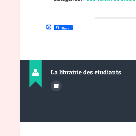
Facebook
Share
La librairie des etudiants