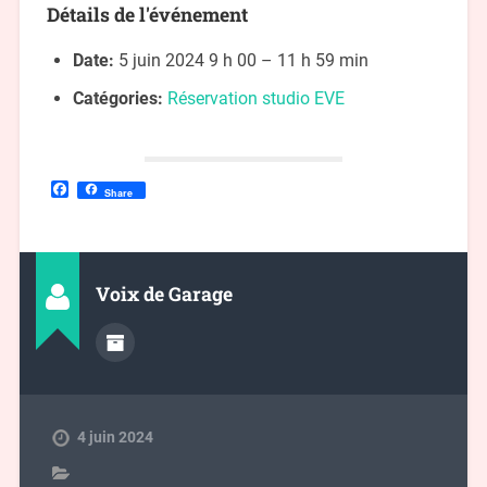
Détails de l'événement
Date:
5 juin 2024 9 h 00
–
11 h 59 min
Catégories:
Réservation studio EVE
Facebook
Share
Voix de Garage
4 juin 2024