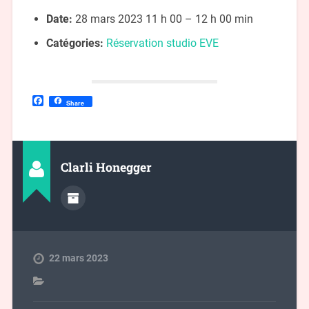
Date:
28 mars 2023 11 h 00
–
12 h 00 min
Catégories:
Réservation studio EVE
Facebook
Share
Clarli Honegger
22 mars 2023