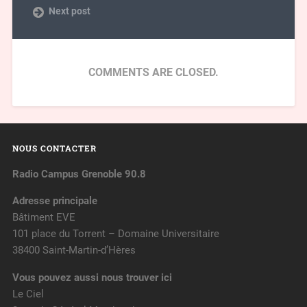
Next post
COMMENTS ARE CLOSED.
NOUS CONTACTER
Radio Campus Grenoble 90.8
Adresse principale
Bâtiment EVE
101 place du Torrent – Domaine Universitaire
38400 Saint-Martin-d’Hères
Vous pouvez aussi nous trouver ici
Le Ciel