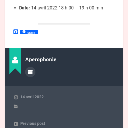
Date:
14 avril 2022 18 h 00
–
19 h 00 min
Facebook
Share
Aperophonie
14 avril 2022
Previous post