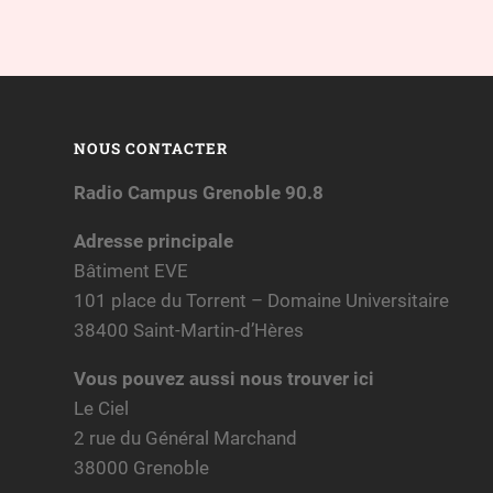
NOUS CONTACTER
Radio Campus Grenoble 90.8
Adresse principale
Bâtiment EVE
101 place du Torrent – Domaine Universitaire
38400 Saint-Martin-d’Hères
Vous pouvez aussi nous trouver ici
Le Ciel
2 rue du Général Marchand
38000 Grenoble