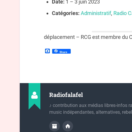
Date:
1
–
3 juin 2023
Catégories:
Administratif
,
Radio 
déplacement – RCG est membre du 
Facebook
Share
Radiofalafel
♪ contribution aux médias libres-infos r
music indépendantes, alternatives, rebel