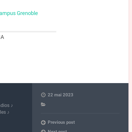
Campus Grenoble
CA
22 mai 2023
adios ♪
les ♪
Previous post
Next post