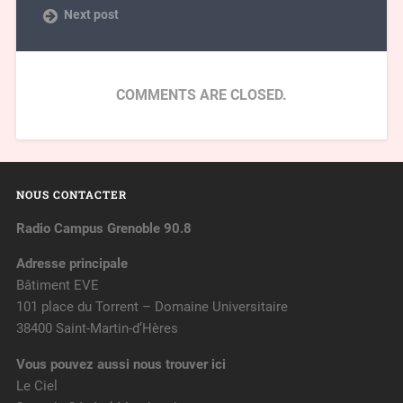
Next post
COMMENTS ARE CLOSED.
NOUS CONTACTER
Radio Campus Grenoble 90.8
Adresse principale
Bâtiment EVE
101 place du Torrent – Domaine Universitaire
38400 Saint-Martin-d’Hères
Vous pouvez aussi nous trouver ici
Le Ciel