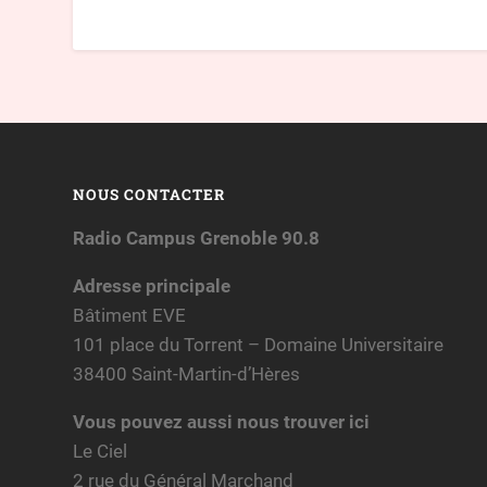
NOUS CONTACTER
Radio Campus Grenoble 90.8
Adresse principale
Bâtiment EVE
101 place du Torrent – Domaine Universitaire
38400 Saint-Martin-d’Hères
Vous pouvez aussi nous trouver ici
Le Ciel
2 rue du Général Marchand