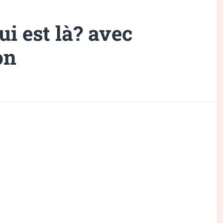
i est là? avec
on