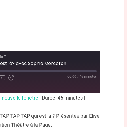
là ?
est là? avec Sophie Merceron
00:00
/
46 minutes
1x
 nouvelle fenêtre
|
Durée: 46 minutes
|
TAP TAP TAP qui est là ? Présentée par Elise
tion Théâtre à la Page.