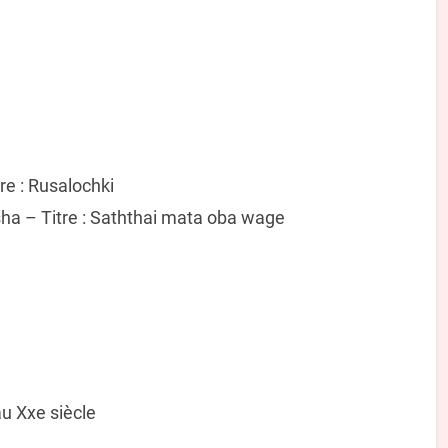
re : Rusalochki
esha – Titre : Saththai mata oba wage
u Xxe siècle