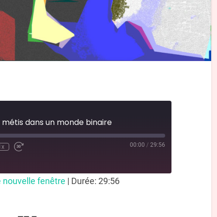
 métis dans un monde binaire
00:00
/
29:56
1x
 nouvelle fenêtre
|
Durée: 29:56