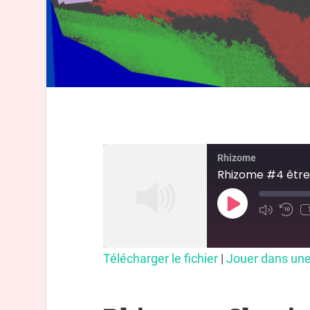
Rhizome
Rhizome #4 être
Télécharger le fichier
|
Jouer dans une