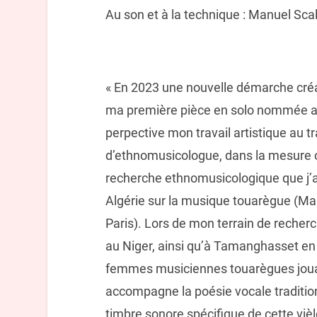
Au son et à la technique : Manuel Sc
« En 2023 une nouvelle démarche créat
ma première pièce en solo nommée aẓ
perpective mon travail artistique au t
d’ethnomusicologue, dans la mesure o
recherche ethnomusicologique que j’
Algérie sur la musique touarègue (M
Paris). Lors de mon terrain de recher
au Niger, ainsi qu’à Tamanghasset en A
femmes musiciennes touarègues jouan
accompagne la poésie vocale traditio
timbre sonore spécifique de cette vièl