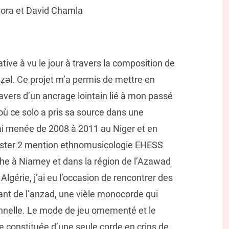
alora et David Chamla
ive à vu le jour à travers la composition de
ǝl. Ce projet m’a permis de mettre en
ravers d’un ancrage lointain lié à mon passé
ù ce solo a pris sa source dans une
ai menée de 2008 à 2011 au Niger et en
aster 2 mention ethnomusicologie EHESS
che à Niamey et dans la région de l’Azawad
lgérie, j’ai eu l’occasion de rencontrer des
t de l’anzad, une vièle monocorde qui
nnelle. Le mode de jeu ornementé et le
e constituée d’une seule corde en crins de