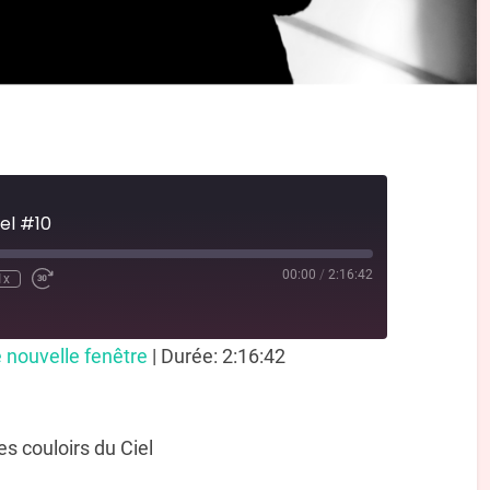
iel #10
00:00
/
2:16:42
1x
 nouvelle fenêtre
|
Durée: 2:16:42
s couloirs du Ciel