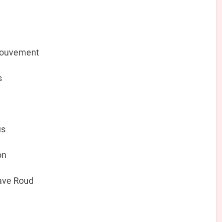
 mouvement
s
us
on
tave Roud