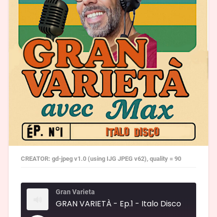
CREATOR: gd-jpeg v1.0 (using IJG JPEG v62), quality = 90
Gran Varieta
GRAN VARIETÀ - Ep.1 - Italo Disco