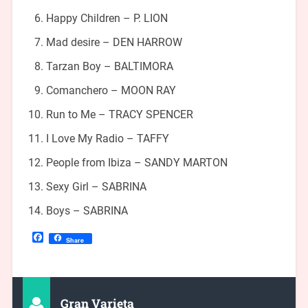
Happy Children – P. LION
Mad desire – DEN HARROW
Tarzan Boy – BALTIMORA
Comanchero – MOON RAY
Run to Me – TRACY SPENCER
I Love My Radio – TAFFY
People from Ibiza – SANDY MARTON
Sexy Girl – SABRINA
Boys – SABRINA
Facebook
Share
Gran Varieta