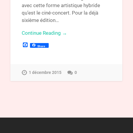
avec cette forme artistique hybride
qu’est le ciné-concert. Pour la déjà
sixième édition…
Continue Reading →
Facebook
Share
1 décembre 2015
0