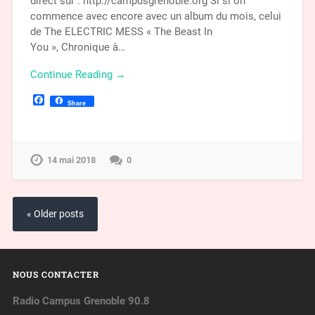
direct sur : http://campusgrenoble.org Si si on
commence avec encore avec un album du mois, celui
de The ELECTRIC MESS « The Beast In
You », Chronique à…
Continue Reading →
Facebook
Share
14 mai 2018
0
« Older posts
NOUS CONTACTER
Radio Campus Grenoble 90.8