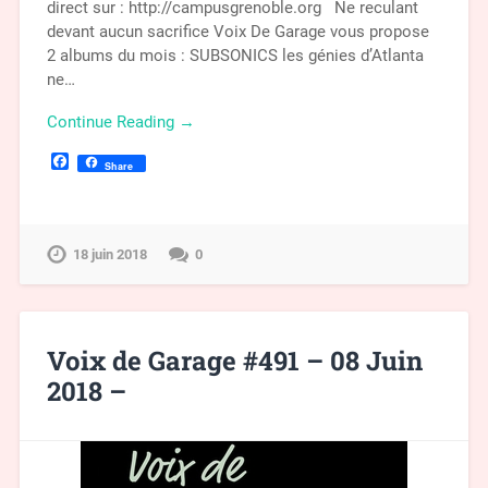
direct sur : http://campusgrenoble.org Ne reculant
devant aucun sacrifice Voix De Garage vous propose
2 albums du mois : SUBSONICS les génies d’Atlanta
ne…
Continue Reading →
Facebook
Share
18 juin 2018
0
Voix de Garage #491 – 08 Juin
2018 –