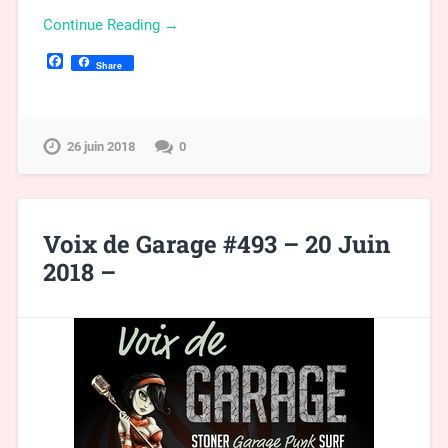
Continue Reading →
Facebook
Share
26 juin 2018
0
Voix de Garage #493 – 20 Juin
2018 –