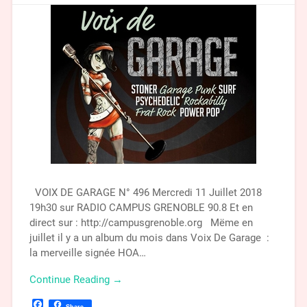
VOIX DE GARAGE N° 496 Mercredi 11 Juillet 2018
19h30 sur RADIO CAMPUS GRENOBLE 90.8 Et en
direct sur : http://campusgrenoble.org Mëme en
juillet il y a un album du mois dans Voix De Garage :
la merveille signée HOA…
Continue Reading →
Facebook
Share