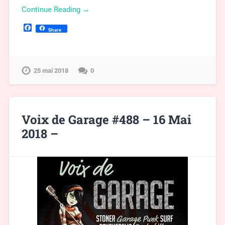
Continue Reading →
Facebook
Share
25 mai 2018
0
Voix de Garage #488 – 16 Mai
2018 –