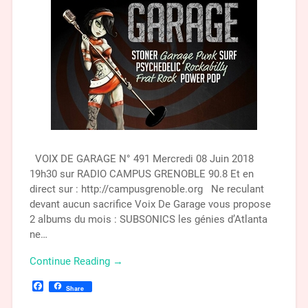
VOIX DE GARAGE N° 491 Mercredi 08 Juin 2018
19h30 sur RADIO CAMPUS GRENOBLE 90.8 Et en
direct sur : http://campusgrenoble.org Ne reculant
devant aucun sacrifice Voix De Garage vous propose
2 albums du mois : SUBSONICS les génies d’Atlanta
ne…
Continue Reading →
Facebook
Share