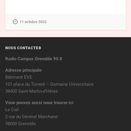
11 octobre 2022
NOUS CONTACTER
Radio Campus Grenoble 90.8
Adresse principale
Bâtiment EVE
101 place du Torrent – Domaine Universitaire
38400 Saint-Martin-d’Hères
Vous pouvez aussi nous trouver ici
Le Ciel
2 rue du Général Marchand
38000 Grenoble