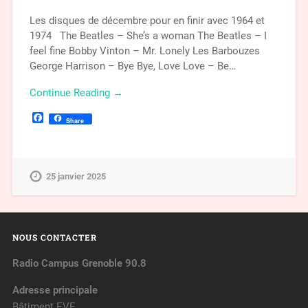
Les disques de décembre pour en finir avec 1964 et
1974 The Beatles – She’s a woman The Beatles – I
feel fine Bobby Vinton – Mr. Lonely Les Barbouzes
George Harrison – Bye Bye, Love Love – Be…
Continue Reading →
Facebook
Share
25 janvier 2025
NOUS CONTACTER
Radio Campus Grenoble 90.8
Adresse principale
Bâtiment EVE