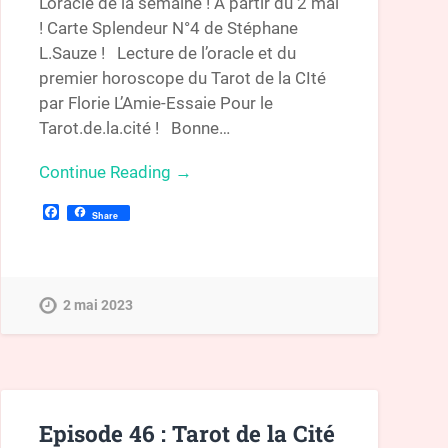
L’oracle de la semaine ! A partir du 2 mai
! Carte Splendeur N°4 de Stéphane
L.Sauze ! Lecture de l’oracle et du
premier horoscope du Tarot de la CIté
par Florie L’Amie-Essaie Pour le
Tarot.de.la.cité ! Bonne…
Continue Reading →
Facebook
Share
2 mai 2023
Episode 46 : Tarot de la Cité