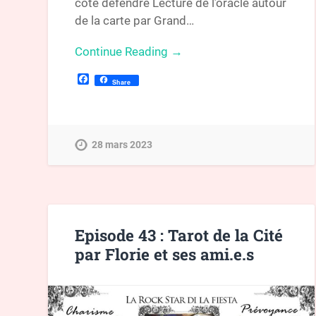
côté défendre Lecture de l’oracle autour
de la carte par Grand…
Continue Reading →
Facebook
Share
28 mars 2023
Episode 43 : Tarot de la Cité
par Florie et ses ami.e.s