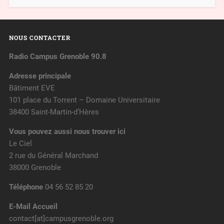
NOUS CONTACTER
Radio Campus Grenoble 90.8
Adresse principale
Bâtiment EVE
101 place du Torrent – Domaine Universitaire
38400 Saint-Martin-d’Hères
Vous pouvez aussi nous trouver ici
Le Ciel
2 rue du Général Marchand
38000 Grenoble
Téléphone
04 56 52 85 20
E-Mail Accueil
contact[at]campusgrenoble.org