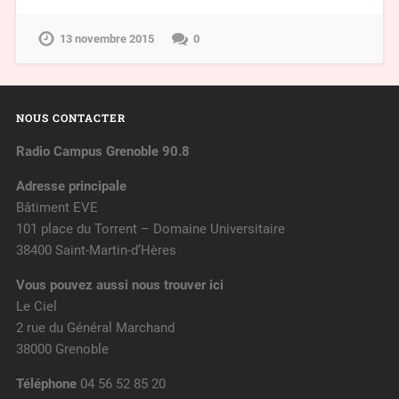
13 novembre 2015
0
NOUS CONTACTER
Radio Campus Grenoble 90.8
Adresse principale
Bâtiment EVE
101 place du Torrent – Domaine Universitaire
38400 Saint-Martin-d’Hères
Vous pouvez aussi nous trouver ici
Le Ciel
2 rue du Général Marchand
38000 Grenoble
Téléphone
04 56 52 85 20