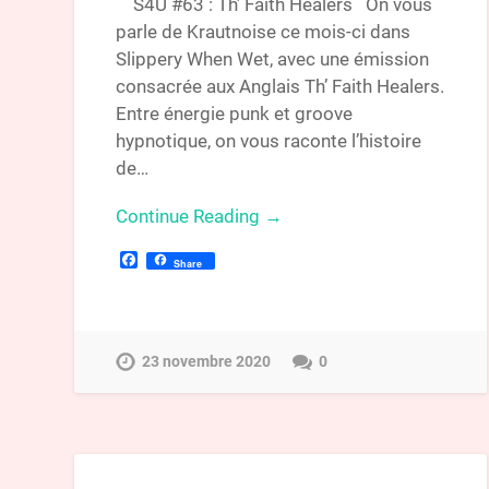
S4U #63 : Th’ Faith Healers On vous
parle de Krautnoise ce mois-ci dans
Slippery When Wet, avec une émission
consacrée aux Anglais Th’ Faith Healers.
Entre énergie punk et groove
hypnotique, on vous raconte l’histoire
de…
Continue Reading →
Facebook
Share
23 novembre 2020
0