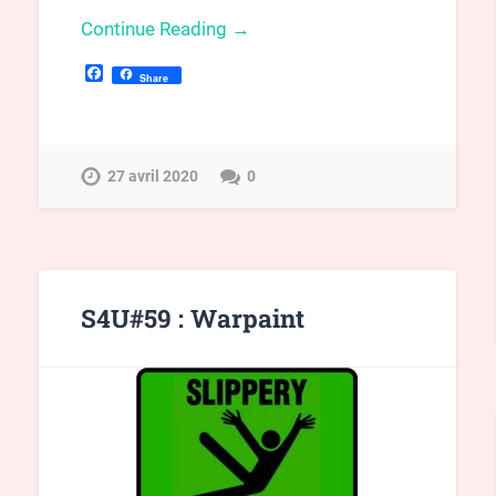
Continue Reading →
Facebook
Share
27 avril 2020
0
S4U#59 : Warpaint