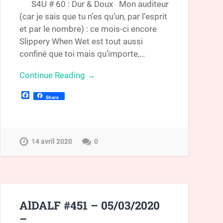
S4U # 60 : Dur & Doux Mon auditeur
(car je sais que tu n’es qu’un, par l’esprit
et par le nombre) : ce mois-ci encore
Slippery When Wet est tout aussi
confiné que toi mais qu’importe,…
Continue Reading →
Facebook
Share
14 avril 2020
0
AlDALF #451 – 05/03/2020
–