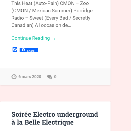
This Heat (Auto-Pain) CMON – Zoo
(CMON / Mexican Summer) Porridge
Radio – Sweet (Every Bad / Secretly
Canadian) A l’occasion de…
Continue Reading →
Facebook
Share
6 mars 2020
0
Soirée Electro underground
à la Belle Electrique