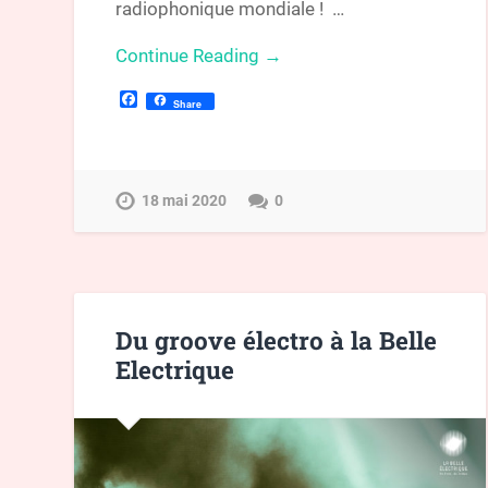
radiophonique mondiale ! …
Continue Reading →
Facebook
Share
18 mai 2020
0
Du groove électro à la Belle
Electrique