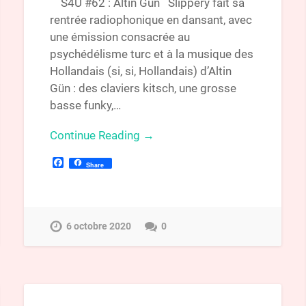
S4U #62 : Altin Gün Slippery fait sa
rentrée radiophonique en dansant, avec
une émission consacrée au
psychédélisme turc et à la musique des
Hollandais (si, si, Hollandais) d’Altin
Gün : des claviers kitsch, une grosse
basse funky,…
Continue Reading →
Facebook
Share
6 octobre 2020
0