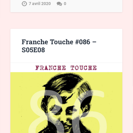
7 avril 2020
0
Franche Touche #086 –
S05E08