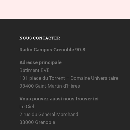
NOUS CONTACTER
Radio Campus Grenoble 90.8
Adresse principale
Bâtiment EVE
101 place du Torrent – Domaine Universitaire
38400 Saint-Martin-d’Hères
Vous pouvez aussi nous trouver ici
Le Ciel
2 rue du Général Marchand
38000 Grenoble