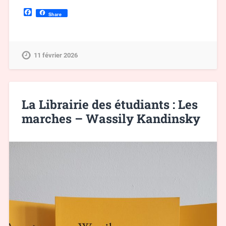
Facebook
Share
11 février 2026
La Librairie des étudiants : Les
marches – Wassily Kandinsky