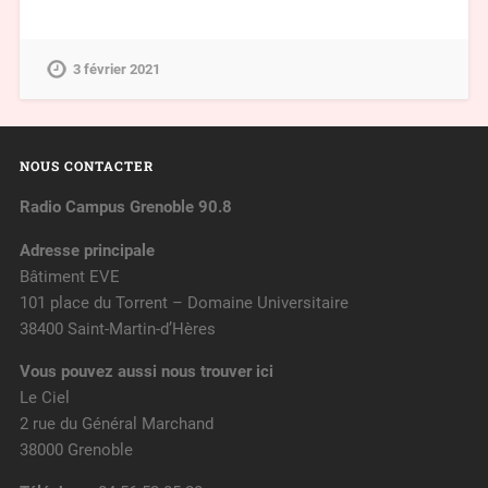
3 février 2021
NOUS CONTACTER
Radio Campus Grenoble 90.8
Adresse principale
Bâtiment EVE
101 place du Torrent – Domaine Universitaire
38400 Saint-Martin-d’Hères
Vous pouvez aussi nous trouver ici
Le Ciel
2 rue du Général Marchand
38000 Grenoble